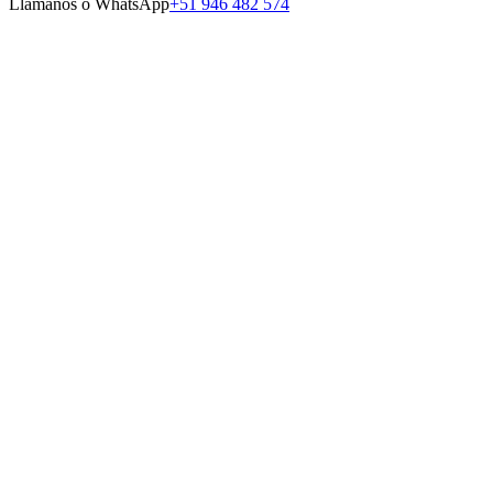
Llámanos o WhatsApp
+51 946 482 574