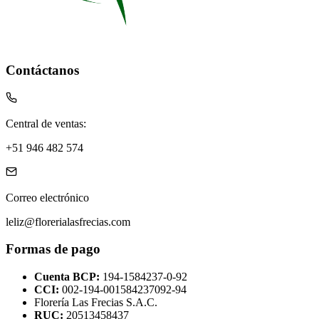
Contáctanos
Central de ventas:
+51 946 482 574
Correo electrónico
leliz@florerialasfrecias.com
Formas de pago
Cuenta BCP:
194-1584237-0-92
CCI:
002-194-001584237092-94
Florería Las Frecias S.A.C.
RUC:
20513458437