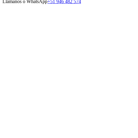
Llámanos o WhatsApp
+51 946 482 574