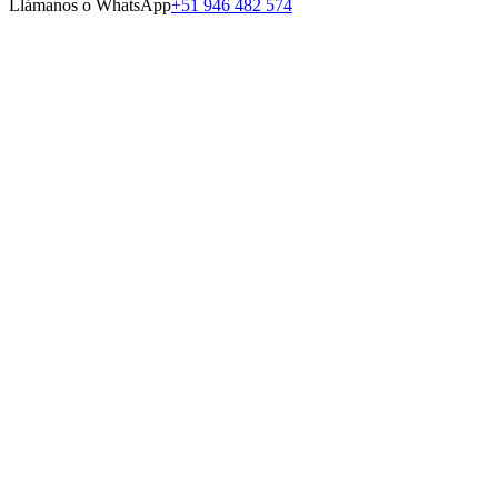
Llámanos o WhatsApp
+51 946 482 574